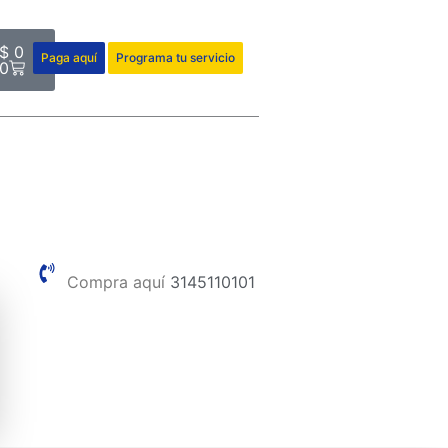
Cart
$
0
Paga aquí
Programa tu servicio
0
Compra aquí
3145110101