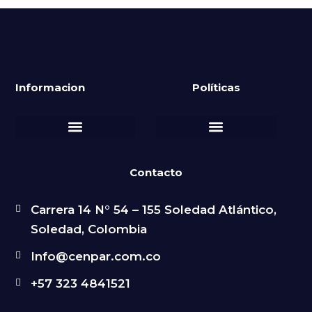
Informacion
Políticas
Política de Privacidad
Política de Reembolsos y Devoluciones
Contacto
Carrera 14 N° 54 – 155 Soledad Atlántico,
Soledad, Colombia
Info@cenpar.com.co
+57 323 4841521