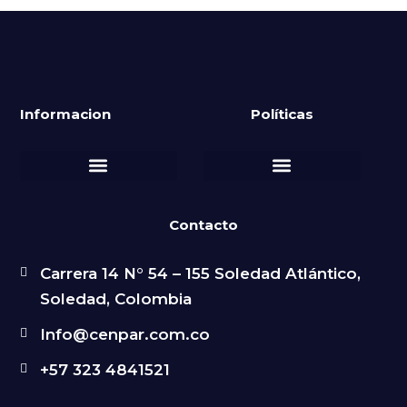
Informacion
Políticas
Política de Privacidad
Política de Reembolsos y Devoluciones
Contacto
Carrera 14 N° 54 – 155 Soledad Atlántico,
Soledad, Colombia
Info@cenpar.com.co
+57 323 4841521